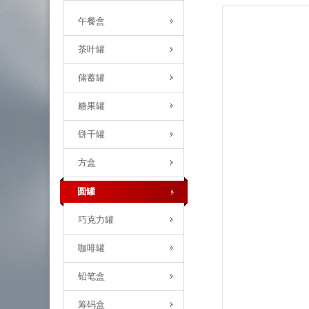
午餐盒
茶叶罐
储蓄罐
糖果罐
饼干罐
方盒
圆罐
巧克力罐
咖啡罐
铅笔盒
筹码盒