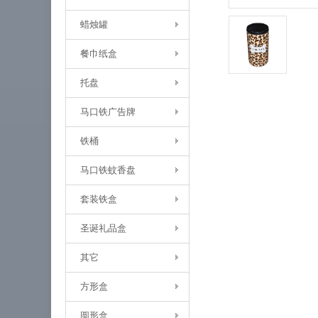
蜡烛罐
餐巾纸盒
托盘
马口铁广告牌
铁桶
马口铁蚊香盘
套装铁盒
圣诞礼品盒
其它
方形盒
圆形盒