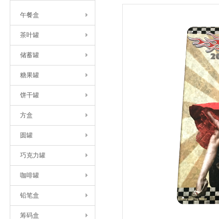
午餐盒
茶叶罐
储蓄罐
糖果罐
饼干罐
方盒
圆罐
巧克力罐
咖啡罐
铅笔盒
筹码盒